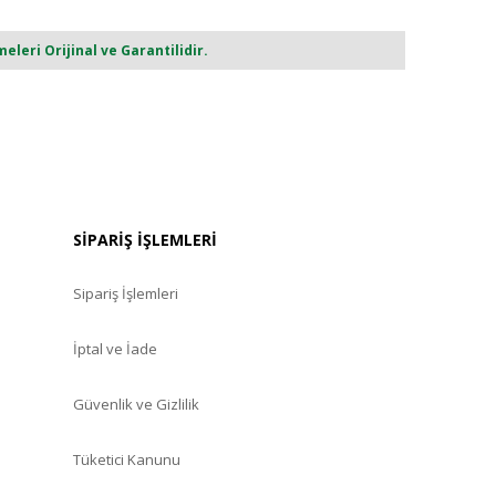
eri Orijinal ve Garantilidir.
SİPARİŞ İŞLEMLERİ
Sipariş İşlemleri
İptal ve İade
Güvenlik ve Gizlilik
Tüketici Kanunu