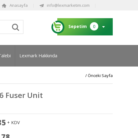
Anasayfa
info@lexmarketim.com
Sepetim
0
Talebi
Lexmark Hakkında
/ Önceki Sayfa
 Fuser Unit
35
+ KDV
,78