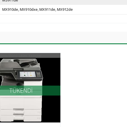
MS911de
MX910de
MX910dxe
MX911de
MX912de
onlu Mono Lazer Yazıcılar
TÜKENDİ