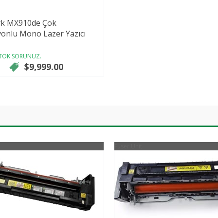
k MX910de Çok
yonlu Mono Lazer Yazıcı
STOK SORUNUZ.
$9,999.00
Fuser Unit