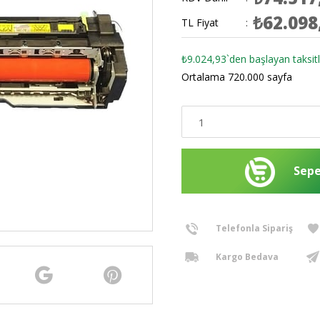
₺62.098
TL Fiyat
:
₺9.024,93
`den başlayan taksitl
Ortalama 720.000 sayfa
Telefonla Sipariş
Kargo Bedava