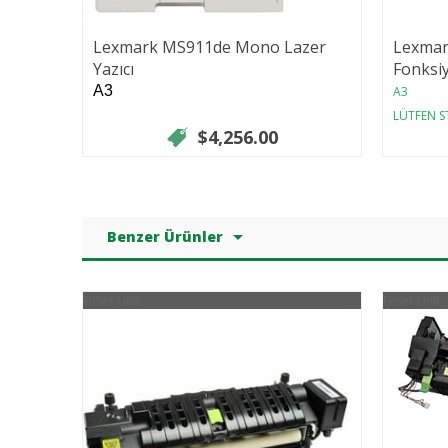
Lexmark MS911de Mono Lazer
Lexmar
Yazıcı
Fonksi
A3
A3
LÜTFEN 
$4,256.00
Benzer Ürünler
Fuser Unit
Fuser Unit