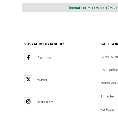
lexmarketim.com' da Tüm Lexm
SOSYAL MEDYADA BİZ
KATEGO
Lazer Yazıc
facebook
Çok Fonksi
twitter
Nokta Vuru
Tonerler
instagram
Kartuşlar