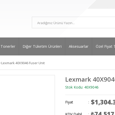
Tonerler
Diğer Tüketim Ürünleri
Aksesuarlar
Özel Fiyat 
>
Lexmark 40X9046 Fuser Unit
Lexmark 40X9046
Stok Kodu: 40X9046
$1,304.
Fiyat
:
₺74.517
KDV Dahil
: