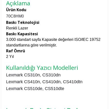
Açıklama
Ürün Kodu
70C8HM0
Baskı Teknolojisi
Renkli Lazer
Baskı Kapasitesi
3.000 standart sayfa Kapasite değerleri ISO/IEC 19752
standartlarına göre verilmiştir.
Raf Ömrü
2 Yıl
Kullanıldığı Yazıcı Modelleri
Lexmark
CS310n,
CS310dn
Lexmark
CS410n,
CS410dn, CS410dtn
Lexmark CS510de, CS510dte