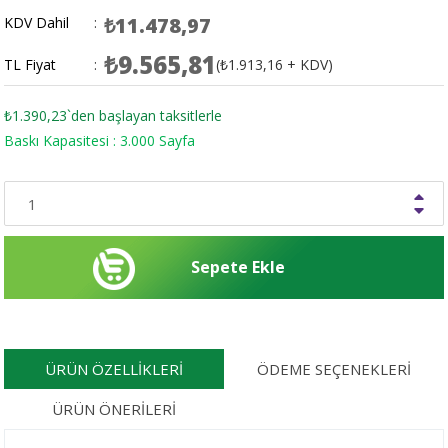
₺11.478,97
KDV Dahil
:
₺9.565,81
TL Fiyat
:
(₺1.913,16 + KDV)
₺1.390,23
`den başlayan taksitlerle
Baskı Kapasitesi : 3.000 Sayfa
ÜRÜN ÖZELLIKLERI
ÖDEME SEÇENEKLERI
ÜRÜN ÖNERILERI