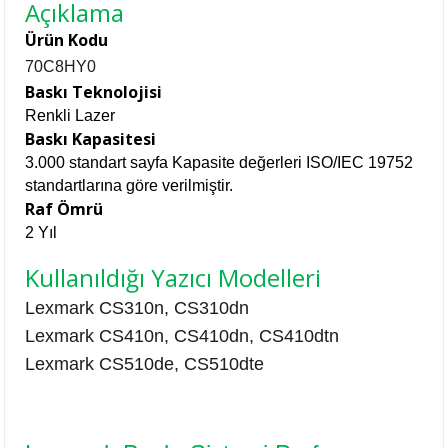
Açıklama
Ürün Kodu
70C8HY0
Baskı Teknolojisi
Renkli Lazer
Baskı Kapasitesi
3.000 standart sayfa Kapasite değerleri ISO/IEC 19752
standartlarına göre verilmiştir.
Raf Ömrü
2 Yıl
Kullanıldığı Yazıcı Modelleri
Lexmark
CS310n,
CS310dn
Lexmark
CS410n,
CS410dn, CS410dtn
Lexmark CS510de, CS510dte