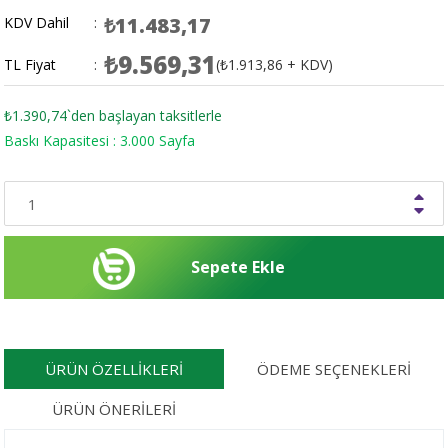
₺11.483,17
KDV Dahil
:
₺9.569,31
TL Fiyat
:
(₺1.913,86 + KDV)
₺1.390,74
`den başlayan taksitlerle
Baskı Kapasitesi : 3.000 Sayfa
ÜRÜN ÖZELLIKLERI
ÖDEME SEÇENEKLERI
ÜRÜN ÖNERILERI