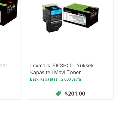
ner
Lexmark 70C8HC0 - Yüksek
Lexma
Kapasiteli Mavi Toner
Kapasi
Baskı Kapasitesi : 3.000 Sayfa
Baskı Kap
$201.00