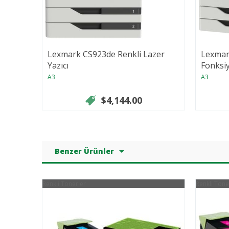
Lexmark CS923de Renkli Lazer
Lexmar
Yazıcı
Fonksiy
A3
A3
$4,144.00
Benzer Ürünler
Renkli Tonerler
Renkli Tone