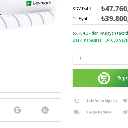
₺47.760
KDV Dahil
:
₺39.800
TL Fiyat
:
₺5.784,37
`den başlayan taksitl
Baskı Kapasitesi : 34.000 Sayf
Telefonla Sipariş
Kargo Bedava