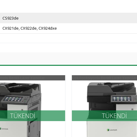
CS923de
CX921de
CX922de
CX924dxe
onlu Renkli Lazer Yazıcılar
Çok Fonksiyonlu Renkli Lazer Yazıcılar
TÜKENDİ
TÜKENDİ