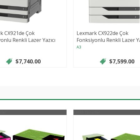
k CX921de Çok
Lexmark CX922de Çok
onlu Renkli Lazer Yazıcı
Fonksiyonlu Renkli Lazer Ya
A3
$7,740.00
$7,599.00
rler
Renkli Tonerler