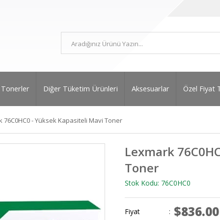
Tonerler
Diğer Tüketim Ürünleri
Aksesuarlar
Özel Fiyat 
 76C0HC0 - Yüksek Kapasiteli Mavi Toner
Lexmark 76C0HC0
Toner
Stok Kodu: 76C0HC0
$836.00
Fiyat
: