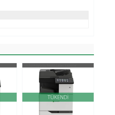
Çok Fonksiyonlu Renkli Lazer Yazıcılar
TÜKENDİ