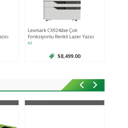
Lexmark CX924dxe Çok
zıcı
Fonksiyonlu Renkli Lazer Yazıcı
A3
$8,499.00
Renkli Tonerler
Renkli Ton