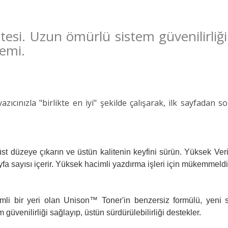
tesi. Uzun ömürlü sistem güvenilirliği.
temi.
zıcınızla "birlikte en iyi" şekilde çalışarak, ilk sayfada
üst düzeye çıkarın ve üstün kalitenin keyfini sürün. Yüksek Veri
fa sayısı içerir. Yüksek hacimli yazdırma işleri için mükemmeldi
i bir yeri olan Unison™ Toner'in benzersiz formülü, yeni s
üvenilirliği sağlayıp, üstün sürdürülebilirliği destekler.