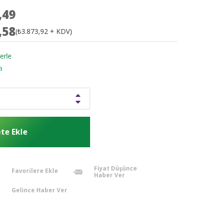
,49
,58
(₺3.873,92 + KDV)
erle
fa
Fiyat Düşünce
Favorilere Ekle
Haber Ver
Gelince Haber Ver