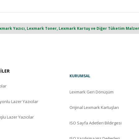
ark Yazıcı, Lexmark Toner, Lexmark Kartuş ve Diğer Tüketim Malzemel
RİLER
KURUMSAL
ılar
Lexmark Geri Dönüşüm
yonlu Lazer Yazıcılar
Orijinal Lexmark Kartuşları
şlu Lazer Yazıcılar
ISO Sayfa Adetleri Bildirgesi
ISO Yazdırma Hız Değerleri