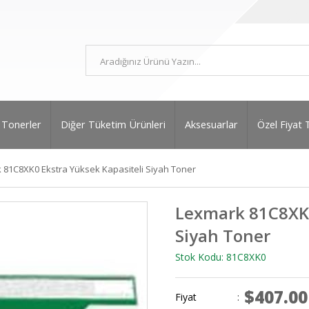
Tonerler
Diğer Tüketim Ürünleri
Aksesuarlar
Özel Fiyat 
 81C8XK0 Ekstra Yüksek Kapasiteli Siyah Toner
Lexmark 81C8XK0
Siyah Toner
Stok Kodu: 81C8XK0
$407.00
Fiyat
: