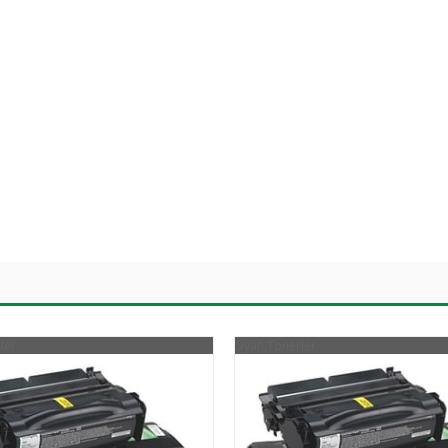
ler
Siyah Tonerler