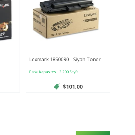
Lexmark 18S0090 - Siyah Toner
Lexmar
Baskı Kapasitesi : 3.200 Sayfa
Baskı Kap
$101.00