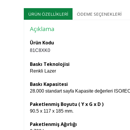
ÜRÜN ÖZELLIKLERI
ÖDEME SEÇENEKLERI
Açıklama
Ürün Kodu
81C8XK0
Baskı Teknolojisi
Renkli Lazer
Baskı Kapasitesi
28.000 standart sayfa Kapasite değerleri ISO/IEC 
Paketlenmiş Boyutu ( Y x G x D )
90.5 x 117 x 185 mm.
Paketlenmiş Ağırlığı