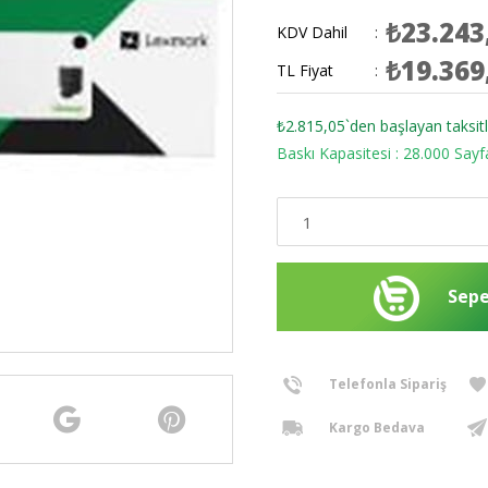
₺23.243
KDV Dahil
:
₺19.369
TL Fiyat
:
₺2.815,05
`den başlayan taksitl
Baskı Kapasitesi : 28.000 Say
Telefonla Sipariş
Kargo Bedava