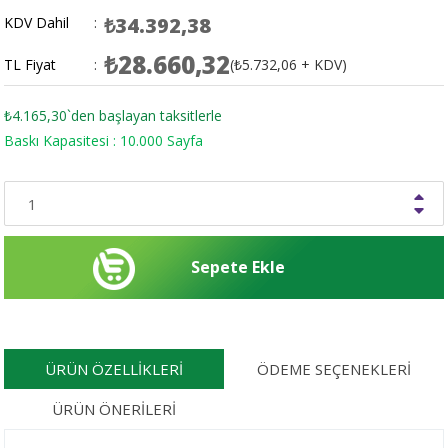
₺34.392,38
KDV Dahil
:
₺28.660,32
TL Fiyat
:
(₺5.732,06 + KDV)
₺4.165,30
`den başlayan taksitlerle
Baskı Kapasitesi : 10.000 Sayfa
ÜRÜN ÖZELLIKLERI
ÖDEME SEÇENEKLERI
ÜRÜN ÖNERILERI