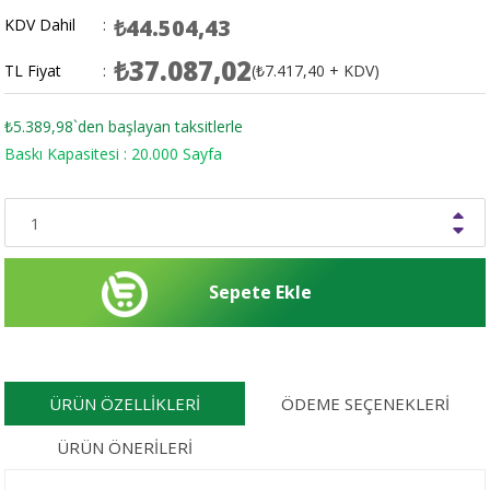
₺44.504,43
KDV Dahil
:
₺37.087,02
TL Fiyat
:
(₺7.417,40 + KDV)
₺5.389,98
`den başlayan taksitlerle
Baskı Kapasitesi : 20.000 Sayfa
ÜRÜN ÖZELLIKLERI
ÖDEME SEÇENEKLERI
ÜRÜN ÖNERILERI