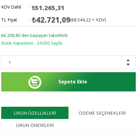
₺51.265,31
KDV Dahil
:
₺42.721,09
TL Fiyat
:
(₺8.544,22 + KDV)
₺6.208,80
`den başlayan taksitlerle
Baskı Kapasitesi : 24.000 Sayfa
ÜRÜN ÖZELLIKLERI
ÖDEME SEÇENEKLERI
ÜRÜN ÖNERILERI