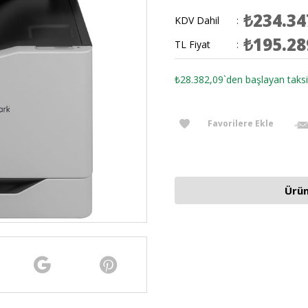
₺234.34
KDV Dahil
:
₺195.28
TL Fiyat
:
₺28.382,09
`den başlayan taksi
Favorilere Ekle
Ürün