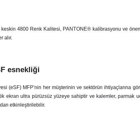
ra keskin 4800 Renk Kalitesi, PANTONE® kalibrasyonu ve önemli
 alır.
F esnekliği
si (eSF) MFP'nin her müşterinin ve sektörün ihtiyaçlarına gör
tik ekran ultra pürüzsüz yüzeye sahiptir ve kalemler, parmak uç
 etkinleştirilebilir.