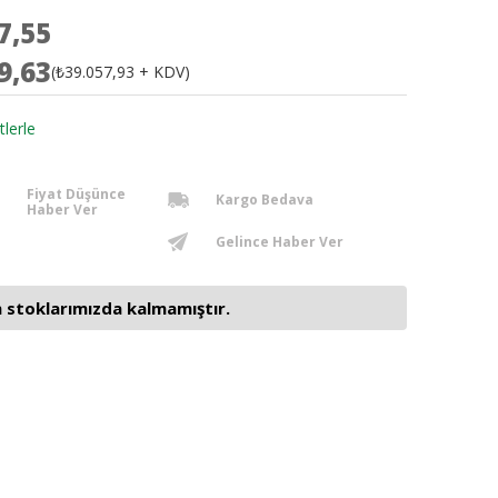
7,55
9,63
(₺39.057,93 + KDV)
tlerle
Fiyat Düşünce
Kargo Bedava
Haber Ver
Gelince Haber Ver
 stoklarımızda kalmamıştır.