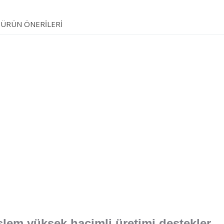
ÜRÜN ÖNERILERI
şlem yüksek hacimli üretimi destekler