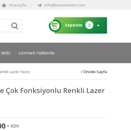
Anasayfa
info@lexmarketim.com
Sepetim
0
Talebi
Lexmark Hakkında
nkli Lazer Yazıcı
/ Önceki Sayfa
 Çok Fonksiyonlu Renkli Lazer
00
+ KDV