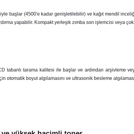
yle başlar (4500'e kadar genişletilebilir) ve kağıt mendil inceli
azdırma yapabilir. Kompakt yerleşik zımba son işlemcisi veya ço
 tabanlı tarama kalitesi ile başlar ve ardından arşivleme veya 
çin otomatik boyut algılamasını ve ultrasonik besleme algılaması
 ve yüksek hacimli toner