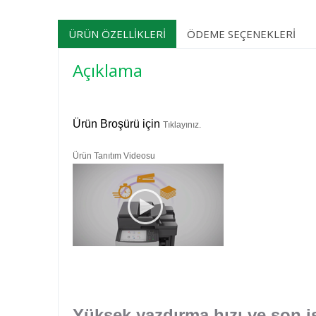
ÜRÜN ÖZELLIKLERI
ÖDEME SEÇENEKLERI
Açıklama
Ürün Broşürü için
T
ıklayınız.
Ürün Tanıtım Videosu
Yüksek yazdırma hızı ve son i