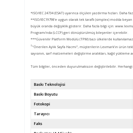
*ISO/IEC 24734 (ESAT) uyarınca ölçülen yazdırma hızları. Daha fa
**ISO/IEC19798'e uygun olarak tek taraflı (simplex) modda beyan e
büyük oranda değişiklik gösterir. Daha fazla bilgi için: www.l
Programı’nda (LCCP) geri dönüştürülmüş bileşenler içerebilir.
***Güvenilir Platform Modülü (TPM) bazı ülkelerde kullanılamaz
†
"Önerilen Aylık Sayfa Hacmi", müşterilerin Lexmark’ın ürün tekli
sayısının, sarf malzemeleri değiştirme aralıkları, kağıt yükleme ar
Tüm bilgiler, önceden duyurulmaksızın değiştirilebilir. Herhang
Baskı Teknolojisi
Baskı Boyutu
Fotokopi
Tarayıcı
Faks