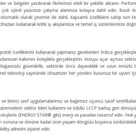
ikler ve belgeler yazdırarak fikirlerinizi etkili bir şekilde aktarın. 
eya çok işlevli yazıcınızı çalışma alanınıza kolayca dahil edin. Bası
e otomatik olarak çevirme de dahil, kapsamlı özelliklere sahip son 
bu cihazları kullanarak kritik iş akışlarınıza ve temel iş sistemlerinize
zinti özelliklerini kullanarak yapmanız gerekenleri hızlıca gerçekleştir
azlarınızın bakımını kolaylıkla gerçekleştirin. Kutuyu açar açmaz se
. Olağanüstü güvenilirlik, sektörde öncü dayanıklılık ve uzun ömürlü
l teknoloji sayesinde cihazınızın her yönden kusursuz bir uyum için
ve birinci sınıf uygulamalarımız ve bağımsız üçüncü taraf sertifikalar
alzemelerin sektör lideri kullanımı ve ödüllü LCCP kartuş geri dönüş
 teknolojilerle (ENERGY STAR® gibi) enerji ve paradan tasarruf edin. Yed
n sonuna ve ötesine kadar ürün yaşam döngüsü boyunca sürdürülebilirli
ility adresini ziyaret edin.