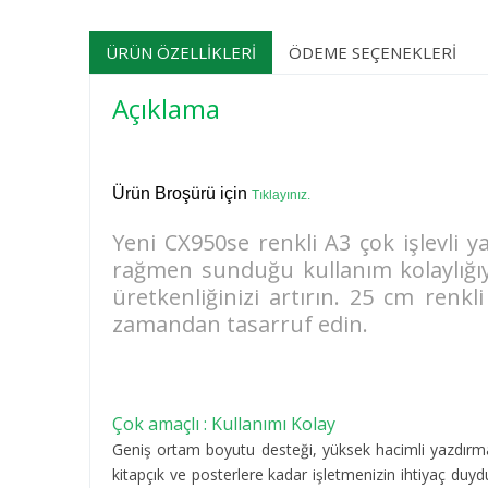
ÜRÜN ÖZELLIKLERI
ÖDEME SEÇENEKLERI
Açıklama
Ürün Broşürü için
Tıklayınız.
Yeni CX950se renkli A3 çok işlevli y
rağmen sunduğu kullanım kolaylığıyl
üretkenliğinizi artırın. 25 cm renkl
zamandan tasarruf edin.
Çok amaçlı : Kullanımı Kolay
Geniş ortam boyutu desteği, yüksek hacimli yazdırma
kitapçık ve posterlere kadar işletmenizin ihtiyaç duy