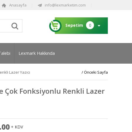
Anasayfa
info@lexmarketim.com
Sepetim
0
Talebi
Lexmark Hakkında
nkli Lazer Yazıcı
/ Önceki Sayfa
 Çok Fonksiyonlu Renkli Lazer
.00
+ KDV