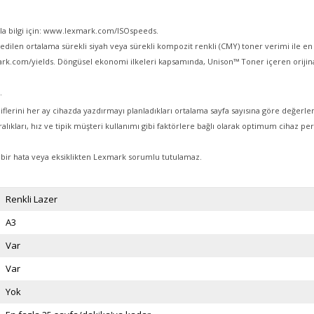
zla bilgi için: www.lexmark.com/ISOspeeds.
dilen ortalama sürekli siyah veya sürekli kompozit renkli (CMY) toner verimi ile en 
exmark.com/yields. Döngüsel ekonomi ilkeleri kapsamında, Unison™ Toner içeren ori
.
flerini her ay cihazda yazdırmayı planladıkları ortalama sayfa sayısına göre değerle
alıkları, hız ve tipik müşteri kullanımı gibi faktörlere bağlı olarak optimum cihaz per
i bir hata veya eksiklikten Lexmark sorumlu tutulamaz.
Renkli Lazer
A3
Var
Var
Yok