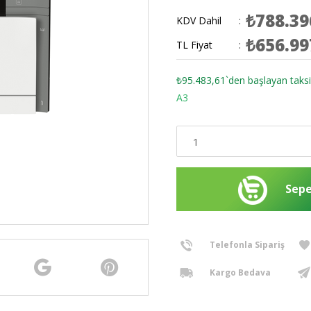
₺788.39
KDV Dahil
:
₺656.99
TL Fiyat
:
₺95.483,61
`den başlayan taksi
A3
Telefonla Sipariş
Kargo Bedava