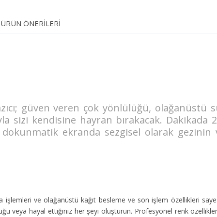
ÜRÜN ÖNERILERI
azıcı; güven veren çok yönlülüğü, olağanüstü sürd
a sizi kendisine hayran bırakacak. Dakikada 2
i dokunmatik ekranda sezgisel olarak gezinin v
 işlemleri ve olağanüstü kağıt besleme ve son işlem özellikleri saye
duğu veya hayal ettiğiniz her şeyi oluşturun. Profesyonel renk özell