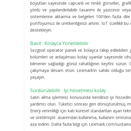
boyutları sayesinde capcanlı ve renkli görseller, graf
yönlü ve yapılandırılabilir tasarımı ile yazıcınızı v
sistemlerine aktarma ve belgeleri 100’den fazla dil
portföyümüz ile üretkenliğinizi artırın. IoT özellikli 
destekleyin.
Basit : Kolayca Yönetilebilir
Sezgisel operatör paneli ve kolayca takip edilebilen ge
bölümleri ve anlaşılması kolay uyarılar sayesinde cih
bilmenin sağladığı gönül rahatlığının keyfini sürün
çalışmaya devam etsin. Lexmark’ın sahibi olduğu teme
yaşayın.
Sürdürülebilir : İyi hissetmesi kolay
Satın alma işleminiz konusunda kendinizi iyi hissedin 
yardımcı olun. Tüketici sonrası geri dönüştürülmüş m
Enerji verimliliği için katı küresel standartları aşan
ve üretilmiştir. asarımdan kullanıma, kullanım ömrünü
aza indirin. Daha fazla bilgi için Lexmark.com/sustainab