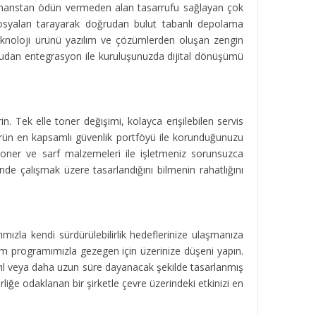
Performanstan ödün vermeden alan tasarrufu sağlayan çok
lı dosyaları tarayarak doğrudan bulut tabanlı depolama
teknoloji ürünü yazılım ve çözümlerden oluşan zengin
 doğrudan entegrasyon ile kuruluşunuzda dijital dönüşümü
in. Tek elle toner değişimi, kolayca erişilebilen servis
ktörün en kapsamlı güvenlik portföyü ile korunduğunuzu
 toner ve sarf malzemeleri ile işletmeniz sorunsuzca
de çalışmak üzere tasarlandığını bilmenin rahatlığını
ımızla kendi sürdürülebilirlik hedeflerinize ulaşmanıza
üm programımızla gezegen için üzerinize düşeni yapın.
i yıl veya daha uzun süre dayanacak şekilde tasarlanmış
ğe odaklanan bir şirketle çevre üzerindeki etkinizi en