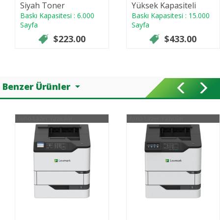
Siyah Toner
Yüksek Kapasiteli
Baskı Kapasitesi : 6.000
Siyah Toner
Baskı Kapasitesi : 15.000
Sayfa
Sayfa
$223.00
$433.00
Benzer Ürünler
Mono Lazer Yazıcılar
Mono Lazer Yazıcılar