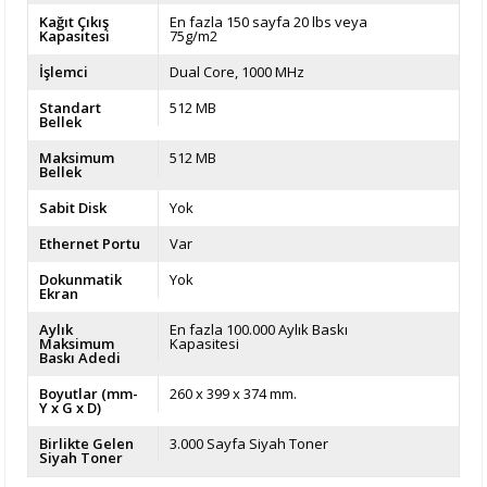
Kağıt Çıkış
En fazla 150 sayfa 20 lbs veya
Kapasitesi
75g/m2
İşlemci
Dual Core, 1000 MHz
Standart
512 MB
Bellek
Maksimum
512 MB
Bellek
Sabit Disk
Yok
Ethernet Portu
Var
Dokunmatik
Yok
Ekran
Aylık
En fazla 100.000 Aylık Baskı
Maksimum
Kapasitesi
Baskı Adedi
Boyutlar (mm-
260 x 399 x 374 mm.
Y x G x D)
Birlikte Gelen
3.000 Sayfa Siyah Toner
Siyah Toner