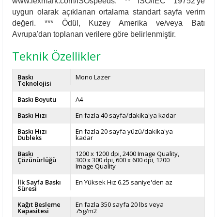
www.lexmark.com/ISOspeeds. ** ISO/IEC 19752'ye
uygun olarak açıklanan ortalama standart sayfa verim
değeri. *** Ödül, Kuzey Amerika ve/veya Batı
Avrupa'dan toplanan verilere göre belirlenmiştir.
Teknik Özellikler
Baskı
Mono Lazer
Teknolojisi
Baskı Boyutu
A4
Baskı Hızı
En fazla 40 sayfa/dakika'ya kadar
Baskı Hızı
En fazla 20 sayfa yüzü/dakika'ya
Dubleks
kadar
Baskı
1200 x 1200 dpi, 2400 Image Quality,
Çözünürlüğü
300 x 300 dpi, 600 x 600 dpi, 1200
Image Quality
İlk Sayfa Baskı
En Yüksek Hız 6.25 saniye'den az
Süresi
Kağıt Besleme
En fazla 350 sayfa 20 lbs veya
Kapasitesi
75g/m2