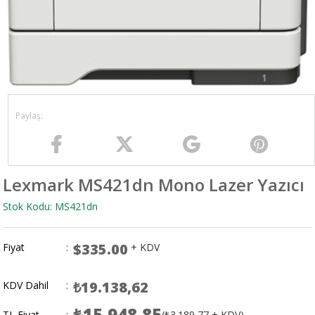
Lexmark MS421dn Mono Lazer Yazıcı
Stok Kodu: MS421dn
$335.00
Fiyat
:
+ KDV
₺19.138,62
KDV Dahil
:
₺15.948,85
TL Fiyat
:
(₺3.189,77 + KDV)