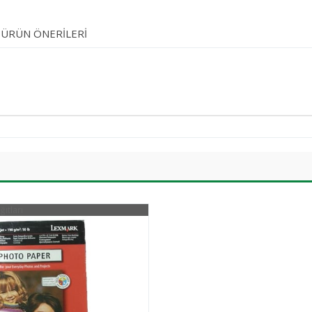
ÜRÜN ÖNERILERI
ğıtları