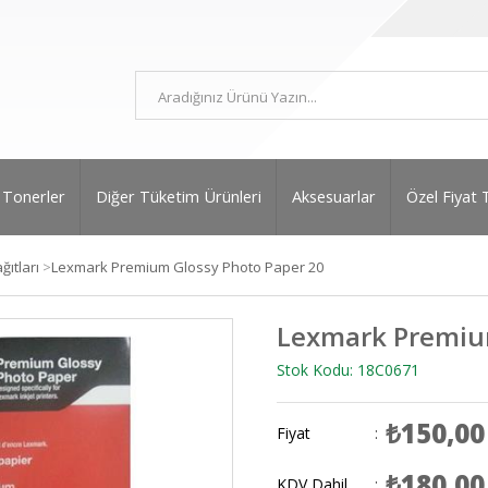
Tonerler
Diğer Tüketim Ürünleri
Aksesuarlar
Özel Fiyat 
ğıtları
>
Lexmark Premium Glossy Photo Paper 20
Lexmark Premium
Stok Kodu: 18C0671
₺150,00
Fiyat
:
₺180,00
KDV Dahil
: