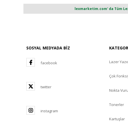
lexmarketim.com' da Tüm Lexm
SOSYAL MEDYADA BİZ
KATEGO
Lazer Yazıc
facebook
Çok Fonksi
twitter
Nokta Vuru
Tonerler
instagram
Kartuşlar