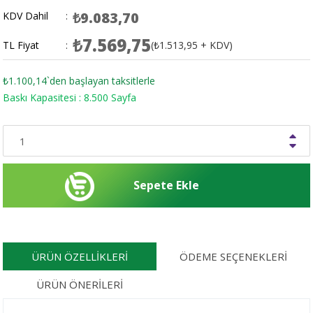
₺9.083,70
KDV Dahil
:
₺7.569,75
TL Fiyat
:
(₺1.513,95 + KDV)
₺1.100,14
`den başlayan taksitlerle
Baskı Kapasitesi : 8.500 Sayfa
ÜRÜN ÖZELLIKLERI
ÖDEME SEÇENEKLERI
ÜRÜN ÖNERILERI